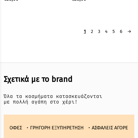
1
2
3
4
5
6
→
Σχετικά με το brand
Όλα τα κοσμήματα κατασκευάζονται
με πολλή αγάπη στο χέρι!
ΟΦΕΣ
ΓΡΗΓΟΡΗ ΕΞΥΠΗΡΕΤΗΣΗ
ΑΣΦΑΛΕΙΣ ΑΓΟΡΕΣ
ΕΥΚ