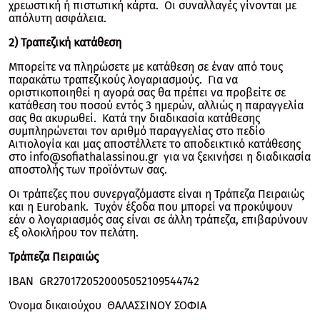
χρεωστική ή πιστωτική κάρτα. Οι συναλλαγές γίνονται με
απόλυτη ασφάλεια.
2) Τραπεζική κατάθεση
Μπορείτε να πληρώσετε με κατάθεση σε έναν από τους
παρακάτω τραπεζικούς λογαριασμούς. Για να
οριστικοποιηθεί η αγορά σας θα πρέπει να προβείτε σε
κατάθεση του ποσού εντός 3 ημερών, αλλιώς η παραγγελία
σας θα ακυρωθεί. Κατά την διαδικασία κατάθεσης
συμπληρώνεται τον αριθμό παραγγελίας στο πεδίο
Αιτιολογία και μας αποστέλλετε το αποδεικτικό κατάθεσης
στο
info@sofiathalassinou.gr
για να ξεκινήσει η διαδικασία
αποστολής των προϊόντων σας.
Οι τράπεζες που συνεργαζόμαστε είναι η Τράπεζα Πειραιώς
και η Eurobank. Τυχόν έξοδα που μπορεί να προκύψουν
εάν ο λογαριασμός σας είναι σε άλλη τράπεζα, επιβαρύνουν
εξ ολοκλήρου τον πελάτη.
Τράπεζα Πειραιώς
IBAN GR2701720520005052109544742
Όνομα δικαιούχου ΘΑΛΑΣΣΙΝΟΥ ΣΟΦΙΑ