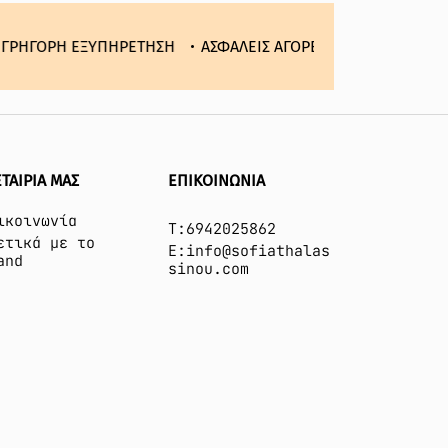
ΡΕΤΗΣΗ
ΑΣΦΑΛΕΙΣ ΑΓΟΡΕΣ
ΕΥΚΟΛΕΣ ΕΠΙΣΤΡΟΦΕΣ
ΓΡΗ
ΕΤΑΙΡΙΑ ΜΑΣ
ΕΠΙΚΟΙΝΩΝΙΑ
ικοινωνία
T:6942025862
ετικά με το
E:info@sofiathalas
and
sinou.com