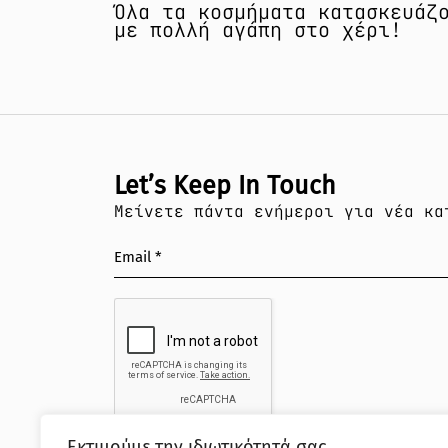
Όλα τα κοσμήματα κατασκευάζ
με πολλή αγάπη στο χέρι!
ΡΕΣ
ΕΥΚΟΛΕΣ ΕΠΙΣΤΡΟΦΕΣ
ΓΡΗΓΟΡΗ ΕΞΥΠΗΡΕΤΗΣΗ
Α
Let’s Keep In Touch
Mείνετε πάντα ενήμεροι για νέα κα
Εκτιμούμε την ιδιωτικότητά σας